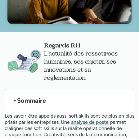
Regards RH
L'actualité des ressources
humaines, ses enjeux, ses
innovations et sa
réglementation
Sommaire
#1 - Définir le contexte
Les savoir-être appelés aussi soft skills sont de plus en plus
#2 - Mettre en place une culture du feedback
prisés par les entreprises. Une
analyse de poste
permet
#3 - Pratiquer, expérimenter, corriger !
d’aligner ces soft skills sur la réalité opérationnelle de
#4 - Faire témoigner des intervenants externes
#5 - Donner du temps pour la formation
chaque fonction. Créativité, sens de la communication,