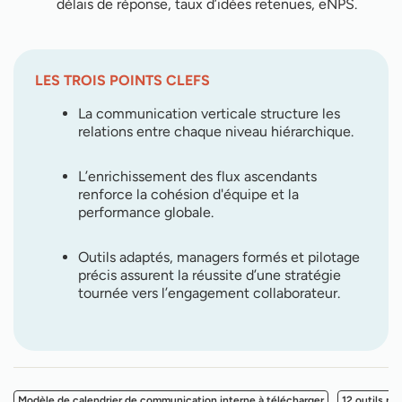
délais de réponse, taux d’idées retenues, eNPS.
LES TROIS POINTS CLEFS
La communication verticale structure les
relations entre chaque niveau hiérarchique.
L’enrichissement des flux ascendants
renforce la cohésion d'équipe et la
performance globale.
Outils adaptés, managers formés et pilotage
précis assurent la réussite d’une stratégie
tournée vers l’engagement collaborateur.
Modèle de calendrier de communication interne à télécharger
12 outils p