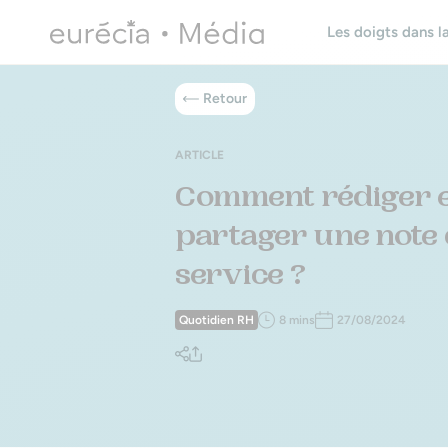
Les doigts dans la
Retour
ARTICLE
Comment rédiger 
partager une note
service ?
Quotidien RH
8 mins
27/08/2024