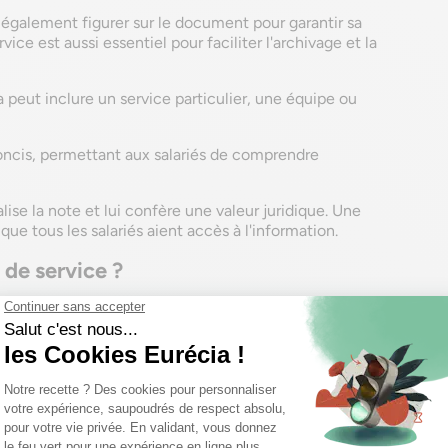
t également figurer sur le document pour garantir sa
vice est aussi essentiel pour faciliter l'archivage et la
la peut inclure un service particulier, une équipe ou
 concis, permettant aux salariés de comprendre
alise la note et lui confère une valeur juridique. Une
que tous les salariés aient accès à l'information.
de service ?
ace, commencez par un objet clair et descriptif.
dans le corps du texte de manière concise et précise.
ter la lecture.
le de salutation appropriée si nécessaire. Par exemple
ion de tous les employés,".
de service avec les éléments suivants :