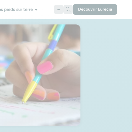
es pieds sur terre
Découvrir Eurécia