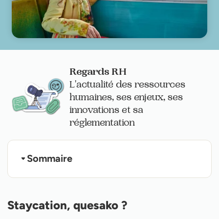
Regards RH
L'actualité des ressources
humaines, ses enjeux, ses
innovations et sa
réglementation
Sommaire
Staycation, quesako ?
Cet été, je reste à la maison !
Le staycation, ça ne s’improvise pas !
Staycation, quesako ?
Attention, le staycation n’est pas sans risques !