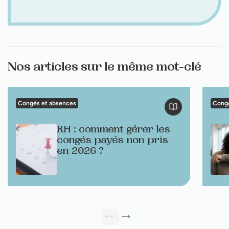
Nos articles sur le même mot-clé
Congés et absences
Congé
RH : comment gérer les
congés payés non pris
en 2026 ?