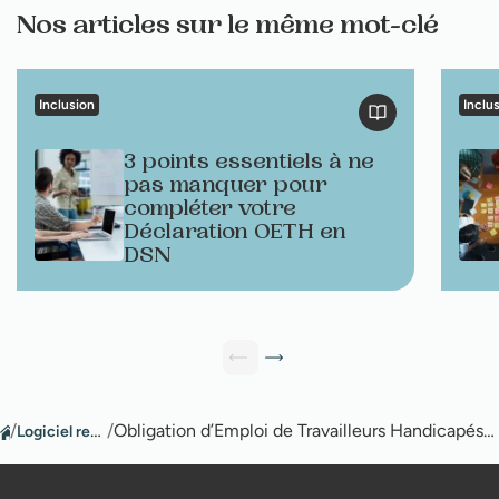
Nos articles sur le même mot-clé
Inclusion
Inclu
3 points essentiels à ne
pas manquer pour
compléter votre
Déclaration OETH en
DSN
/
Logiciel recrutement
/
Obligation d’Emploi de Travailleurs Handicapés : comment faire son diagnostic ?