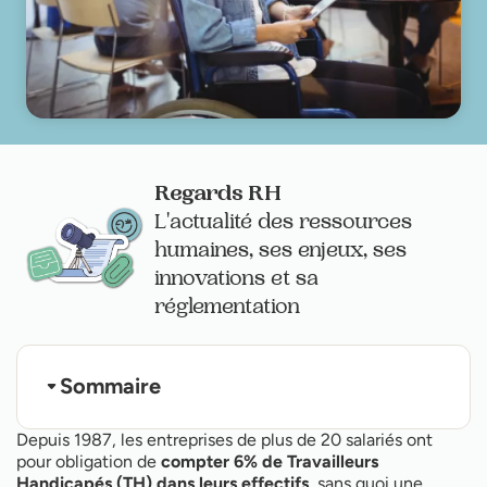
Regards RH
L'actualité des ressources
humaines, ses enjeux, ses
innovations et sa
réglementation
Sommaire
Faire le point sur sa situation actuelle en 3
Depuis 1987, les entreprises de plus de 20 salariés ont
étapes :
pour obligation de
compter 6% de Travailleurs
Combien mon entreprise va-t-elle payer en juin
Handicapés (TH) dans leurs effectifs
, sans quoi une
2025, pour 2024 :