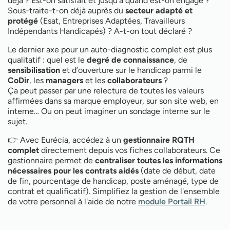
déjà ? Est-on satisfait et jusqu’à quand est-on engagé ?
Sous-traite-t-on déjà auprès du
secteur adapté et
protégé
(Esat, Entreprises Adaptées, Travailleurs
Indépendants Handicapés) ? A-t-on tout déclaré ?
Le dernier axe pour un auto-diagnostic complet est plus
qualitatif : quel est le
degré de connaissance
, de
sensibilisation
et d’ouverture sur le handicap parmi le
CoDir
, les
managers
et les
collaborateurs
?
Ça peut passer par une relecture de toutes les valeurs
affirmées dans sa marque employeur, sur son site web, en
interne… Ou on peut imaginer un sondage interne sur le
sujet.
Avec Eurécia, accédez à un
gestionnaire RQTH
👉
complet
directement depuis vos fiches collaborateurs. Ce
gestionnaire
permet de
centraliser toutes les informations
nécessaires pour les contrats aidés
(date de début, date
de fin, pourcentage de handicap, poste aménagé, type de
contrat et qualificatif). Simplifiez la gestion de l'ensemble
de votre personnel à l'aide de notre
module Portail RH
.