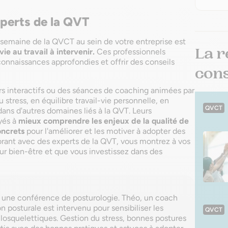
experts de la QVT
semaine de la QVCT au sein de votre entreprise est
La r
vie au travail à intervenir.
Ces professionnels
onnaissances approfondies et offrir des conseils
conse
rs interactifs ou des séances de coaching animées par
 stress, en équilibre travail-vie personnelle, en
QVCT
ans d'autres domaines liés à la QVT. Leurs
yés à
mieux comprendre les enjeux de la qualité de
concrets
pour l'améliorer et les motiver à adopter des
borant avec des experts de la QVT, vous montrez à vos
r bien-être et que vous investissez dans des
eu une conférence de posturologie. Théo, un coach
on posturale est intervenu pour sensibiliser les
QVCT
losquelettiques. Gestion du stress, bonnes postures