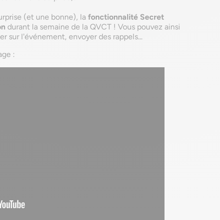
rprise (et une bonne), la
fonctionnalité Secret
on
durant la semaine de la QVCT ! Vous pouvez ainsi
er sur l'événement, envoyer des rappels...
age :