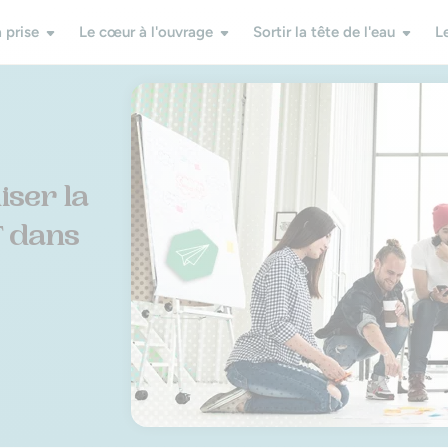
 prise
Le cœur à l'ouvrage
Sortir la tête de l'eau
L
iser la
T dans