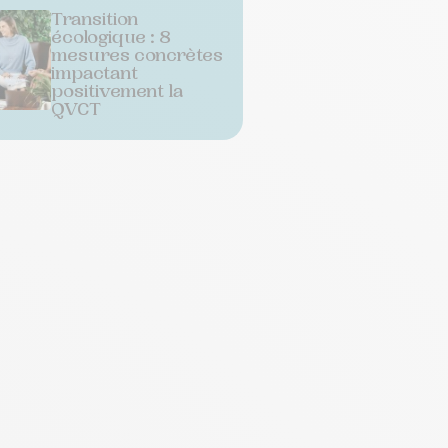
Transition
écologique : 8
mesures concrètes
impactant
positivement la
QVCT