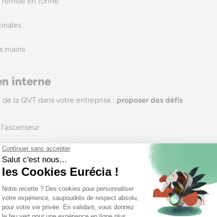
e remise en forme
cinales
s mains
en interne
 de la QVT dans votre entreprise :
proposer des défis
 l’ascenseur
ort plus responsable (vélo, transport en commun)
 une personne qui vous aide dans votre quotidien pro
 vos challenges en fonction des thèmes sur lesquels
rateurs, qui sont chers à votre entreprise.