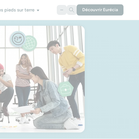
es pieds sur terre
Découvrir Eurécia