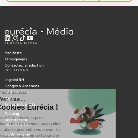
EURÉCIA MÉDIA
Manifeste
Témoignages
Contactez la rédaction
SOLUTIONS
Logiciel RH
Congés & Absences
Notes de frais
Portail RH
Temps & Activités
Paie
Planning
Recrutement
RESSOURCES
Outils manager