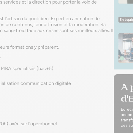
nts services et la direction pour porter la voix de
 l’artisan du quotidien. Expert en animation de
En équi
on de contenus, leur diffusion et la modération. Sa
n sang-froid face aux crises sont ses meilleurs alliés. Il
ieurs formations y préparent.
:
u MBA spécialisés (bac+5)
alisation communication digitale
A 
d'
Euréci
accomp
transf
0h) axée sur l’opérationnel
des so