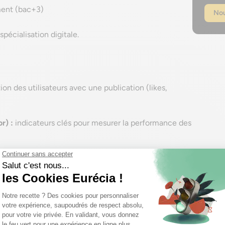
ent (bac+3)
Nou
écialisation digitale.
ion des utilisateurs avec une publication (likes,
r) :
indicateurs clés pour mesurer la performance des
) :
contenu créé par les utilisateurs/la communauté
yse des conversations sur les réseaux sociaux
iques ayant vu une publication