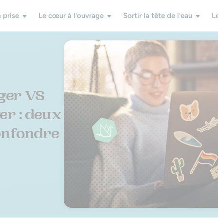
 prise
Le cœur à l'ouvrage
Sortir la tête de l'eau
L
ger VS
r : deux
onfondre