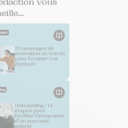
édaction vous
ille...
ment
25 messages de
motivation au travail
pour booster vos
équipes
ing
Onboarding : 14
étapes pour
faciliter l’intégration
d’un nouveau
salarié