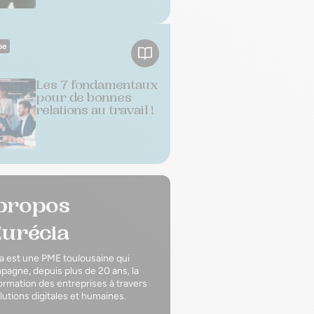
pe
Les 7 fondamentaux
pour de bonnes
relations au travail !
propos
Eurécia
a est une PME toulousaine qui
agne, depuis plus de 20 ans, la
ormation des entreprises à travers
lutions digitales et humaines.