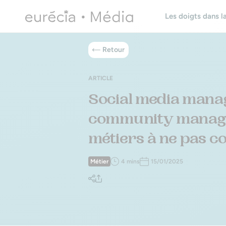
Les doigts dans la
Retour
ARTICLE
Social media mana
community manage
métiers à ne pas c
Métier
4 mins
15/01/2025