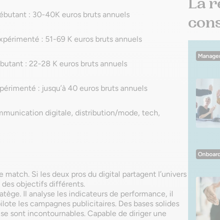
La r
ébutant : 30-40K euros bruts annuels
conse
xpérimenté : 51-69 K euros bruts annuels
Manage
utant : 22-28 K euros bruts annuels
rimenté : jusqu’à 40 euros bruts annuels
mmunication digitale, distribution/mode, tech,
Onboard
match. Si les deux pros du digital partagent l’univers
des objectifs différents.
tège. Il analyse les indicateurs de performance, il
 pilote les campagnes publicitaires. Des bases solides
ise sont incontournables. Capable de diriger une