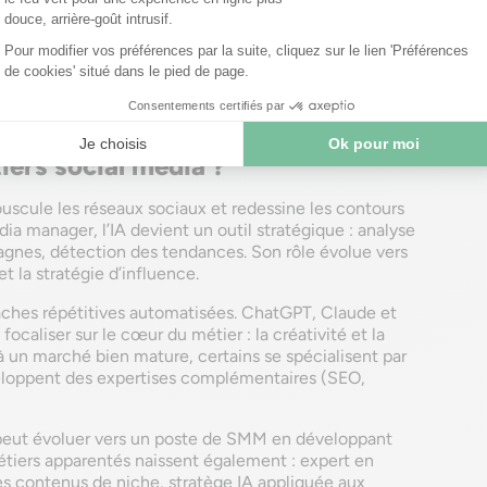
 style de communication d’une marque sur les réseaux
 de conduite établies pour une communauté en ligne
iers social media ?
 bouscule les réseaux sociaux et redessine les contours
ia manager, l’IA devient un outil stratégique : analyse
agnes, détection des tendances. Son rôle évolue vers
et la stratégie d’influence.
âches répétitives automatisées. ChatGPT, Claude et
focaliser sur le cœur du métier : la créativité et la
 un marché bien mature, certains se spécialisent par
veloppent des expertises complémentaires (SEO,
 peut évoluer vers un poste de SMM en développant
tiers apparentés naissent également : expert en
des contenus de niche, stratège IA appliquée aux