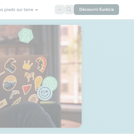
es pieds sur terre
Découvrir Eurécia