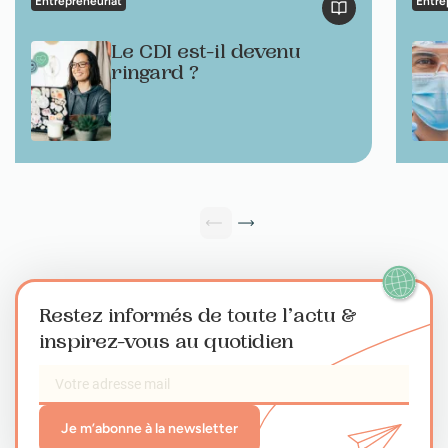
Entrepreneuriat
Entre
Le CDI est-il devenu
ringard ?
Restez informés de toute l’actu
&
inspirez-vous au quotidien
Je m’abonne à la newsletter