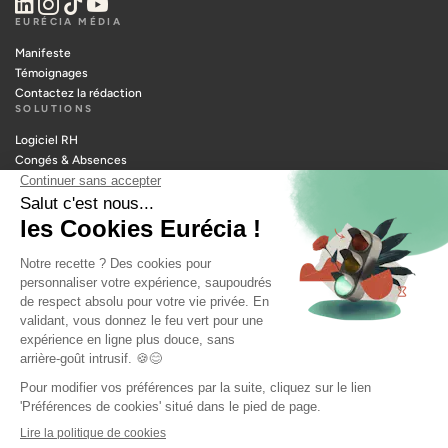
EURÉCIA MÉDIA
Manifeste
Témoignages
Contactez la rédaction
SOLUTIONS
Logiciel RH
Congés & Absences
Notes de frais
Portail RH
Temps & Activités
Paie
Planning
Recrutement
RESSOURCES
Outils manager
Glossaire RH
Métiers RH
Webinars RH