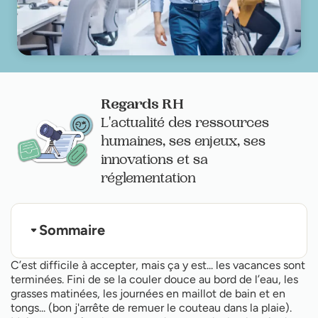
Regards RH
L'actualité des ressources
humaines, ses enjeux, ses
innovations et sa
réglementation
Sommaire
1- Préparez (tranquillement) votre rentrée
C’est difficile à accepter, mais ça y est... les vacances sont
2- Gérez le stress
terminées. Fini de se la couler douce au bord de l’eau, les
3- Prenez le bon rythme
grasses matinées, les journées en maillot de bain et en
4- Profitez des beaux jours et souriez !
tongs... (bon j'arrête de remuer le couteau dans la plaie).