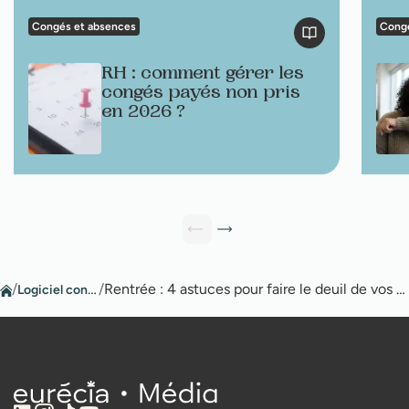
Congés et absences
Congé
RH : comment gérer les
congés payés non pris
en 2026 ?
/
Logiciel congés
/
Rentrée : 4 astuces pour faire le deuil de vos congés