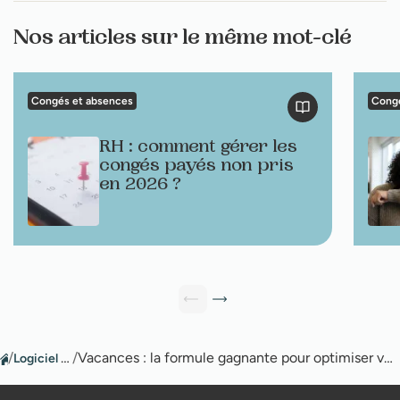
Nos articles sur le même mot-clé
Congés et absences
Congé
RH : comment gérer les
congés payés non pris
en 2026 ?
/
Logiciel congés
/
Vacances : la formule gagnante pour optimiser vos jours de congés en 2024 !