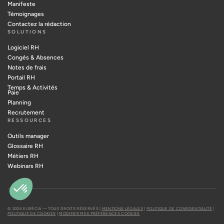
Manifeste
Témoignages
Contactez la rédaction
SOLUTIONS
Logiciel RH
Congés & Absences
Notes de frais
Portail RH
Temps & Activités
Paie
Planning
Recrutement
RESSOURCES
Outils manager
Glossaire RH
Métiers RH
Webinars RH
© 2026 EURÉCIA — TOUS DROITS RÉSERVÉS |
MENTIONS LÉGALES
|
POLITIQUE DE CONFIDENTIALITÉ
|
POLITIQUE DE COOKIES
|
MODIFIER MES PRÉFÉRENCES COOKIES