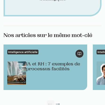
Nos articles sur le même mot-clé
Intelligence artificielle
Intell
IA et RH : 7 exemples de
processus facilités