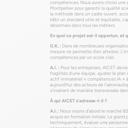
compétences. Nous avons choisi une g
Montpellier pour garantir la qualité sc
la méthode dans un cadre ouvert, access
bâtir un standard utile et équitable, ca
désormais dans tous les métiers.
En quoi ce projet est-il opportun, et
G.K. :
Dans de nombreuses organisation
mesure ne permette d’en attester. L’i
compétences par un score clair.
A.I. :
Pour les entreprises, AICET devien
fragilités d’une équipe, ajuster le p
actif immatériel « compétences IA » à 
aujourd’hui des acteurs de l’aéronautiq
s’insérant de manière transversale dans
À qui AICET s’adresse-t-il ?
A.I. :
Nous visons d’abord le marché B2
acquis en formation initiale. Le grand
techniquement, évaluer une personne 