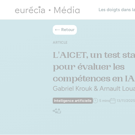
Les doigts dans la
Retour
ARTICLE
L'AICET, un test s
pour évaluer les
compétences en IA
Gabriel Krouk & Arnault Lou
Intelligence artificielle
5 mins
13/11/2025