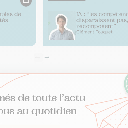
mples de
IA : “les compéten
tés
disparaissent pas,
recomposent”
Clément Fouquet
més de toute l’actu
ous au quotidien