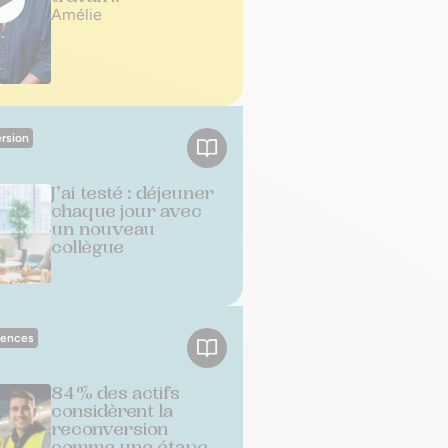
Amélie
rsion
J’ai testé : déjeuner
chaque jour avec
un nouveau
collègue
ences
84 % des actifs
considèrent la
reconversion
comme une étape