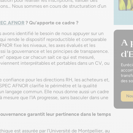
ation pour réaliser les inscriptions, valider des
tions… Nous sommes en cours de structuration d’un
PEC AFNOR
? Qu’apporte ce cadre ?
 avons identifié le besoin de nous appuyer sur un
e qui rende le dispositif reproductible et comparable
A 
FNOR fixe les niveaux, les axes évalués et les
ussi la gouvernance et les principes de transparence.
d'
son” opaque car chacun sait ce qui est mesuré,
eviennent interprétables et portables dans un CV, ou
Euréci
accomp
transf
e confiance pour les directions RH, les acheteurs et,
des so
 SPEC AFNOR clarifie le périmètre et la qualité
 un langage commun. Elle nous donne aussi un cadre
Nou
 à mesure que l’IA progresse, sans basculer dans une
 gouvernance garantit leur pertinence dans le temps
hique est assurée par l’Université de Montpellier, au