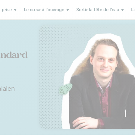
 prise
Le cœur à l'ouvrage
Sortir la tête de l'eau
L
tandard
alalen