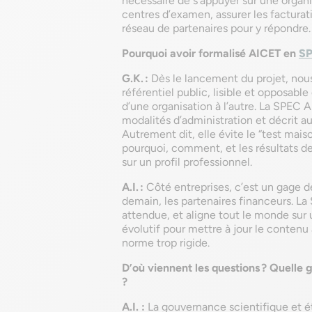
n
écessaire de s’appuyer sur une organis
centres d’examen, assurer les factura
réseau de partenaires pour y répondre.
Pourquoi avoir formalisé AICET en
S
G.K. :
Dès le lancement du projet, nous
référentiel public, lisible et opposabl
d’une organisation à l’autre. La SPEC A
modalités d’administration et décrit a
Autrement dit, elle évite le “test mai
pourquoi, comment, et les résultats d
sur un profil professionnel.
A.I. :
Côté entreprises, c’est un gage d
demain, les partenaires financeurs. La
attendue, et aligne tout le monde sur
évolutif pour mettre à jour le contenu
norme trop rigide.
D’où viennent les questions ? Quelle
?
A.I. :
La gouvernance scientifique et ét