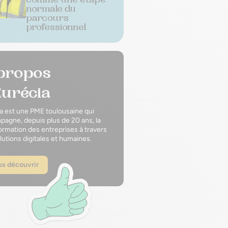
normale du
parcours
professionnel
propos
Eurécia
a est une PME toulousaine qui
agne, depuis plus de 20 ans, la
ormation des entreprises à travers
lutions digitales et humaines.
s découvrir