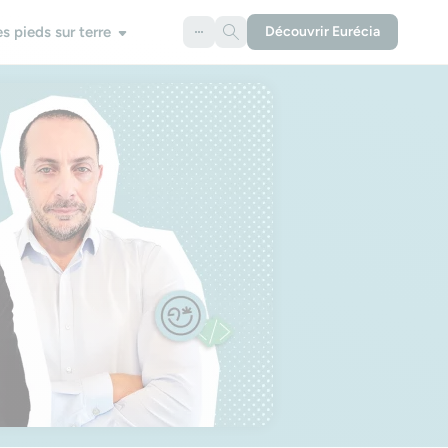
es pieds sur terre
Découvrir Eurécia