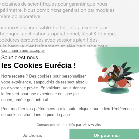
s dizaines de scientifiques pour garantir que nous
n périmètre. Nous combinons génération par modèles
ière collaborative.
uration » est accessible. Le test est présenté sous
éorique, applications, opérationnel, légal & éthique,
rocédures éprouvées avec sessions planifiées,
e la banque d’entraînement et aléa de tirage pour
items. L’ambition est d’atteindre rapidement plusieurs
de couvrir les centaines de sous-domaines de l’IA et
our les niveaux supérieurs, le test proposera aussi des
iquées, pour évaluer plus finement la pertinence de
nnelle.
lidité de l’instrument avec une distribution normale
e entre publics, par exemple entre ingénieurs et
ignal fort, et nous mesurons bien ce que nous