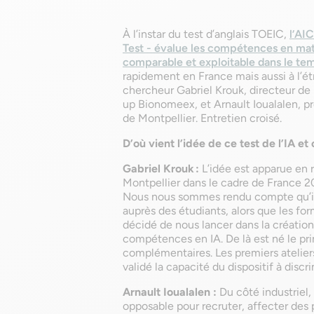
À l’instar du test d’anglais TOEIC,
l’AI
Test - évalue les compétences en matièr
comparable et exploitable dans le te
rapidement en France mais aussi à l’é
chercheur Gabriel Krouk, directeur de 
up Bionomeex, et Arnault Ioualalen, pr
de Montpellier. Entretien croisé.
D’où vient l’idée de ce test de l’IA et
Gabriel Krouk :
L’idée est apparue en r
Montpellier dans le cadre de France 20
Nous nous sommes rendu compte qu’il n
auprès des étudiants, alors que les f
décidé de nous lancer dans la création
compétences en IA. De là est né le pri
complémentaires. Les premiers ateliers 
validé la capacité du dispositif à discri
Arnault Ioualalen :
Du côté industriel,
opposable pour recruter, affecter des 