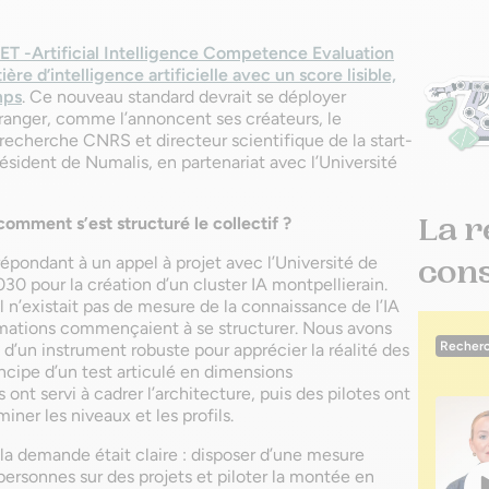
CET -Artificial Intelligence Competence Evaluation
e d’intelligence artificielle avec un score lisible,
mps
. Ce nouveau standard devrait se déployer
tranger, comme l’annoncent ses créateurs, le
recherche CNRS et directeur scientifique de la start-
ésident de Numalis, en partenariat avec l’Université
La r
 comment s’est structuré le collectif ?
épondant à un appel à projet avec l’Université de
conse
30 pour la création d’un cluster IA montpellierain.
’existait pas de mesure de la connaissance de l’IA
ormations commençaient à se structurer. Nous avons
Recherc
 d’un instrument robuste pour apprécier la réalité des
ncipe d’un test articulé en dimensions
ont servi à cadrer l’architecture, puis des pilotes ont
miner les niveaux et les profils.
 la demande était claire : disposer d’une mesure
personnes sur des projets et piloter la montée en