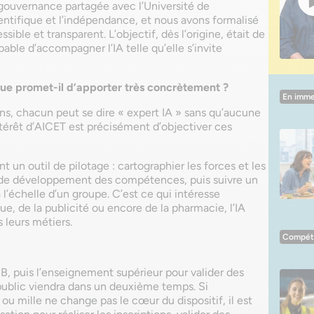
ouvernance partagée avec l’Université de
ientifique et l’indépendance, et nous avons formalisé
ible et transparent. L’objectif, dès l’origine, était de
pable d’accompagner l’IA telle qu’elle s’invite
 que promet-il d’apporter très concrètement ?
En imme
s, chacun peut se dire « expert IA » sans qu’aucune
ntérêt d’AICET est précisément d’objectiver ces
t un outil de pilotage : cartographier les forces et les
lan de développement des compétences, puis suivre un
l’échelle d’un groupe. C’est ce qui intéresse
ue, de la publicité ou encore de la pharmacie, l’IA
 leurs métiers.
Compét
B, puis l’enseignement supérieur pour valider des
 public viendra dans un deuxième temps. Si
ou mille ne change pas le c
œur du dispositif, il est