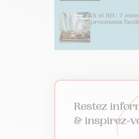
IA et RH : 7 exe
processus facili
Restez infor
& inspirez-v