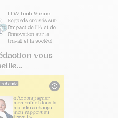
ITW tech & inno
Regards croisés sur
l’impact de l’IA et de
l’innovation sur le
travail et la société
édaction vous
ille...
he d'emploi
« Accompagner
mon enfant dans la
maladie a changé
mon rapport au
travail »