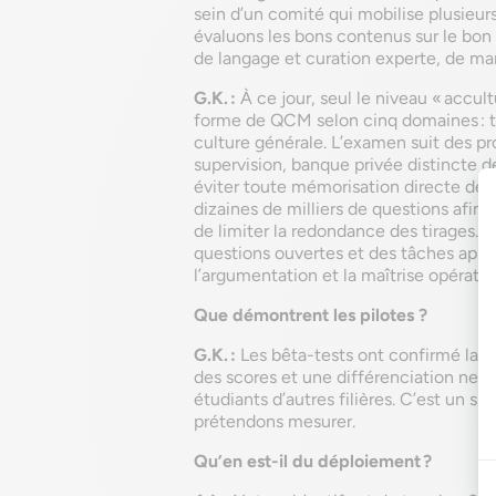
sein d’un comité qui mobilise plusieur
évaluons les bons contenus sur le bo
de langage et curation experte, de man
G.K. :
À ce jour, seul le niveau « accult
forme de QCM selon cinq domaines : th
culture générale. L’examen suit des p
supervision, banque privée distincte d
éviter toute mémorisation directe des 
dizaines de milliers de questions afin 
de limiter la redondance des tirages. P
questions ouvertes et des tâches appl
l’argumentation et la maîtrise opératio
Que démontrent les pilotes ?
G.K. :
Les bêta-tests ont confirmé la va
des scores et une différenciation nett
étudiants d’autres filières. C’est un s
prétendons mesurer.
Qu’en est-il du déploiement ?