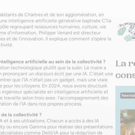
 habitants de Chartres et de son agglomération, en
e intelligence artificielle générative baptisée C’lia
e pôle regroupant ressources humaines, culture, vie
ème d’information, Philippe Venard est directeur
es et de l’innovation. Il explique comment s'opère la
tivité.
La r
elligence artificielle au sein de la collectivité ?
on technologique plutôt que la subir. Le maire a
conse
en prononçant un discours écrit par une IA. C’était une
rer que l’IA n’était pas un gadget, mais une vraie
 pour les citoyens. En 2024, nous avons structuré
ngénieur spécialiste en intelligence artificielle et
Parental
e travaille selon trois axes : l’accompagnement des
ration de l’IA dans nos propres process.
e la collectivité ?
 et à ses utilisations. Chacun a accès à des IA
ty ou encore Gamma pour réaliser des présentations
spécialisées comme Delib’IA pour la rédaction de