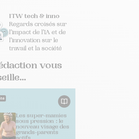
ITW tech & inno
Regards croisés sur
l’impact de l’IA et de
l’innovation sur le
travail et la société
édaction vous
ille...
ité
Les super-mamies
sous pression : le
nouveau visage des
grands-parents
actifs