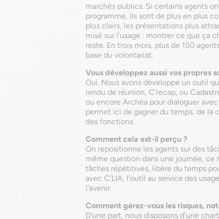
marchés publics. Si certains agents o
programme, ils sont de plus en plus c
plus clairs, les présentations plus att
misé sur l’usage : montrer ce que ça ch
reste. En trois mois, plus de 150 agents 
base du volontariat.
Vous développez aussi vos propres so
Oui. Nous avons développé un outil q
rendu de réunion, C’recap, ou Cadastre
ou encore Archéa pour dialoguer avec
permet ici de gagner du temps, de la cl
des fonctions.
Comment cela est-il perçu ?
On repositionne les agents sur des tâch
même question dans une journée, ce n’e
tâches répétitives, libère du temps p
avec C’LIA, l’outil au service des usag
l’avenir.
Comment gérez-vous les risques, nota
D’une part, nous disposons d’une chart