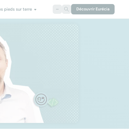
es pieds sur terre
Découvrir Eurécia