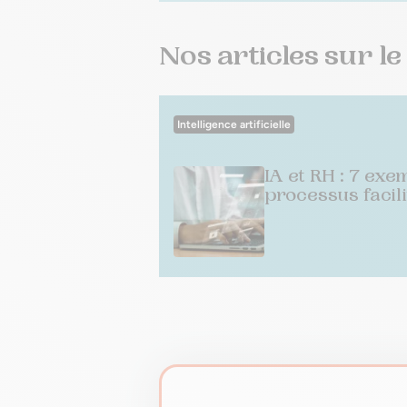
Nos articles sur l
Intelligence artificielle
IA et RH : 7 exe
processus facili