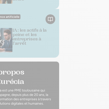
ence artificielle
IA : les actifs à la
peine et les
entreprises à
l’arrêt
propos
Eurécia
a est une PME toulousaine qui
agne, depuis plus de 20 ans, la
ormation des entreprises à travers
lutions digitales et humaines.