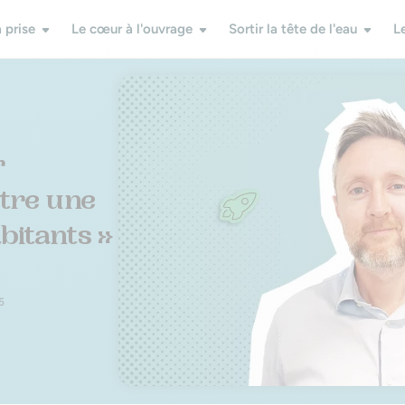
 prise
Le cœur à l'ouvrage
Sortir la tête de l'eau
L
r
ntre une
bitants »
5