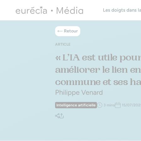
Les doigts dans la
Retour
ARTICLE
« L’IA est utile pou
améliorer le lien e
commune et ses ha
Philippe Venard
Intelligence artificielle
3 mins
15/07/202