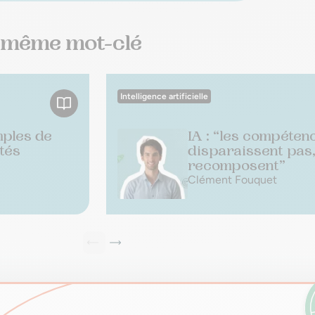
e même mot-clé
Intelligence artificielle
mples de
IA : “les compéten
tés
disparaissent pas,
recomposent”
Clément Fouquet