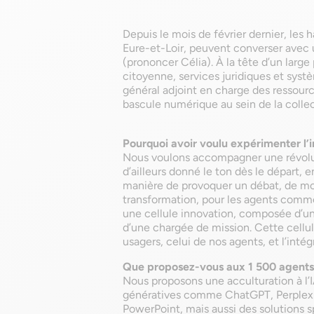
Depuis le mois de février dernier, les
Eure-et-Loir, peuvent converser avec un
(prononcer Célia). À la tête d’un larg
citoyenne, services juridiques et syst
général adjoint en charge des ressourc
bascule numérique au sein de la collec
Pourquoi avoir voulu expérimenter l’int
Nous voulons accompagner une révoluti
d’ailleurs donné le ton dès le départ, 
manière de provoquer un débat, de mont
transformation, pour les agents comme
une cellule innovation, composée d’un i
d’une chargée de mission. Cette cellul
usagers, celui de nos agents, et l’intég
Que proposez-vous aux 1 500 agents d
Nous proposons une acculturation à l’IA
génératives comme ChatGPT, Perplexi
PowerPoint, mais aussi des solutions 