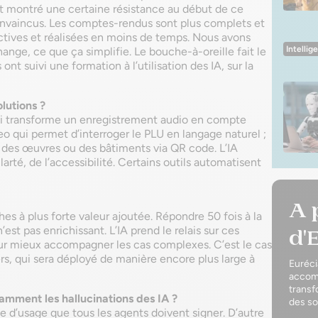
nt montré une certaine résistance au début de ce
onvaincus. Les comptes-rendus sont plus complets et
ractives et réalisées en moins de temps. Nous avons
Intellig
ange, ce que ça simplifie. Le bouche-à-oreille fait le
ont suivi une formation à l’utilisation des IA, sur la
lutions ?
ui transforme un enregistrement audio en compte
o qui permet d’interroger le PLU en langage naturel ;
 des œuvres ou des bâtiments via QR code. L’IA
arté, de l’accessibilité. Certains outils automatisent
A 
es à plus forte valeur ajoutée. Répondre 50 fois à la
st pas enrichissant. L’IA prend le relais sur ces
d'
our mieux accompagner les cas complexes. C’est le cas
ers, qui sera déployé de manière encore plus large à
Euréci
accomp
transf
mment les hallucinations des IA ?
des so
e d’usage que tous les agents doivent signer. D’autre