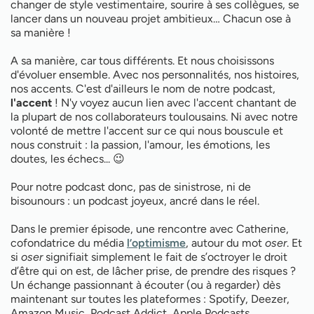
changer de style vestimentaire, sourire à ses collègues, se
lancer dans un nouveau projet ambitieux… Chacun ose à
sa manière !
A sa manière, car tous différents. Et nous choisissons
d'évoluer ensemble. Avec nos personnalités, nos histoires,
nos accents. C'est d'ailleurs le nom de notre podcast,
l'accent
! N'y voyez aucun lien avec l'accent chantant de
la plupart de nos collaborateurs toulousains. Ni avec notre
volonté de mettre l'accent sur ce qui nous bouscule et
nous construit : la passion, l'amour, les émotions, les
doutes, les échecs... 😉
Pour notre podcast donc, pas de sinistrose, ni de
bisounours : un podcast joyeux, ancré dans le réel.
Dans le premier épisode, une rencontre avec Catherine,
cofondatrice du média
l’optimisme
, autour du mot
oser
. Et
si
oser
signifiait simplement le fait de s’octroyer le droit
d’être qui on est, de lâcher prise, de prendre des risques ?
Un échange passionnant à écouter (ou à regarder) dès
maintenant sur toutes les plateformes : Spotify, Deezer,
Amazon Music, Podcast Addict, Apple Podcasts...