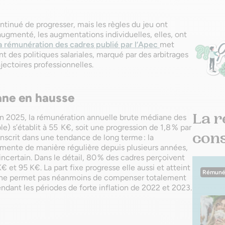
ntinué de progresser, mais les règles du jeu ont
ugmenté, les augmentations individuelles, elles, ont
a rémunération des cadres publié par l’Apec
met
 des politiques salariales, marqué par des arbitrages
rajectoires professionnelles.
ne en hausse
La r
in 2025, la rémunération annuelle brute médiane des
ble) s’établit à 55 K€, soit une progression de 1,8 % par
conse
inscrit dans une tendance de long terme : la
ente de manière régulière depuis plusieurs années,
certain. Dans le détail, 80 % des cadres perçoivent
et 95 K€. La part fixe progresse elle aussi et atteint
Rémuné
 ne permet pas néanmoins de compenser totalement
endant les périodes de forte inflation de 2022 et 2023.