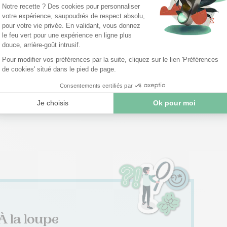
t variable dans sa rémunération en 2025. Cette
 temps, recule toutefois de 4 points par rapport à
à celui observé en 2017. Lorsqu’elle existe, la part
de la rémunération globale, soit environ 9 K€ par an.
e dans certaines fonctions, notamment commerciales,
’entreprise.
À la loupe