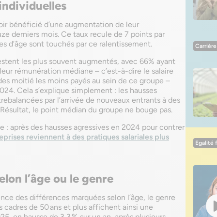
individuelles
ir bénéficié d’une augmentation de leur
ze derniers mois. Ce taux recule de 7 points par
es d’âge sont touchés par ce ralentissement.
Carrière
restent les plus souvent augmentés, avec 66% ayant
 leur rémunération médiane – c’est-à-dire le salaire
des moitié les moins payés au sein de ce groupe –
024. Cela s’explique simplement : les hausses
trebalancées par l’arrivée de nouveaux entrants à des
 Résultat, le point médian du groupe ne bouge pas.
age : après des hausses agressives en 2024 pour contrer
eprises reviennent à des pratiques salariales plus
Egalité
elon l’âge ou le genre
ce des différences marquées selon l’âge, le genre
es cadres de 50 ans et plus affichent ainsi une
, en hausse de 3,3 % sur un an, après plusieurs