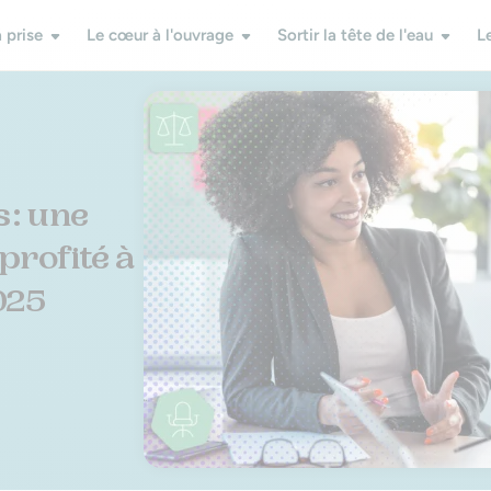
 prise
Le cœur à l'ouvrage
Sortir la tête de l'eau
L
 : une
profité à
025