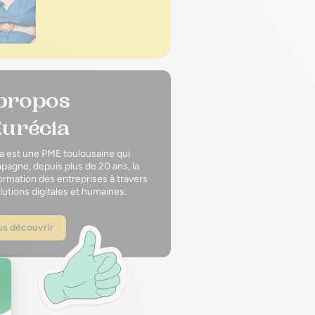
propos
Eurécia
a est une PME toulousaine qui
agne, depuis plus de 20 ans, la
ormation des entreprises à travers
lutions digitales et humaines.
s découvrir