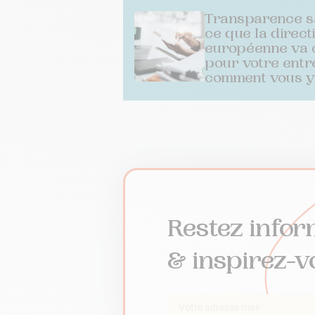
Transparence sa
ce que la direct
européenne va 
pour votre entr
comment vous y
Restez infor
& inspirez-v