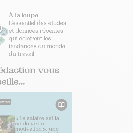
À la loupe
L’essentiel des études
et données récentes
qui éclairent les
tendances du monde
du travail
édaction vous
ille...
ration
« Le salaire est la
seule vraie
motivation », une