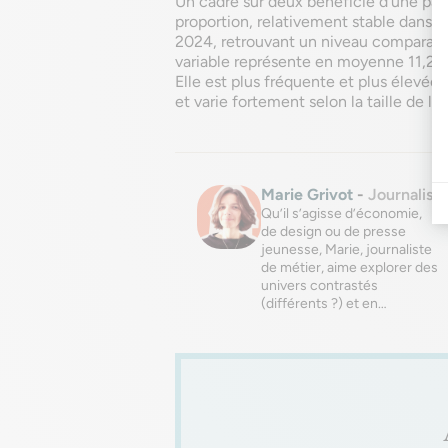
Un cadre sur deux bénéficie d’une par
proportion, relativement stable dans le
2024, retrouvant un niveau comparable 
variable représente en moyenne 11,2 % 
Elle est plus fréquente et plus élevé
et varie fortement selon la taille de l
Marie Grivot
-
Journaliste
Qu’il s’agisse d’économie,
de design ou de presse
jeunesse, Marie, journaliste
de métier, aime explorer des
univers contrastés
(différents ?) et en…