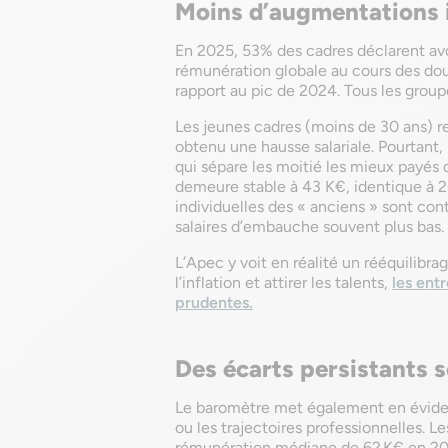
Moins d’augmentations 
En 2025, 53% des cadres déclarent avo
rémunération globale au cours des dou
rapport au pic de 2024. Tous les group
Les jeunes cadres (moins de 30 ans) 
obtenu une hausse salariale. Pourtant,
qui sépare les moitié les mieux payés 
demeure stable à 43 K€, identique à 2
individuelles des « anciens » sont con
salaires d’embauche souvent plus bas.
L’Apec y voit en réalité un rééquilibr
l’inflation et attirer les talents,
les entr
prudentes.
Des écarts persistants s
Le baromètre met également en éviden
ou les trajectoires professionnelles. L
rémunération médiane de 62 K€ en 2025