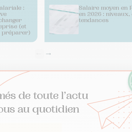
lariale :
Salaire moyen en 
ive
en 2026 : niveaux,
changer
tendances
eprise (et
 préparer)
més de toute l’actu
ous au quotidien