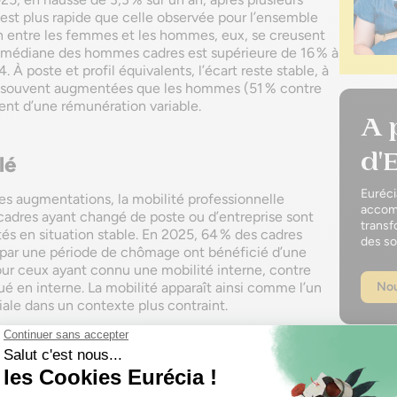
 est plus rapide que celle observée pour l’ensemble
n entre les femmes et les hommes, eux, se creusent
 médiane des hommes cadres est supérieure de 16 % à
À poste et profil équivalents, l’écart reste stable, à
s souvent augmentées que les hommes (51 % contre
ent d’une rémunération variable.
A 
d'
lé
Euréci
s augmentations, la mobilité professionnelle
accomp
adres ayant changé de poste ou d’entreprise sont
transf
s en situation stable. En 2025, 64 % des cadres
des so
 par une période de chômage ont bénéficié d’une
ur ceux ayant connu une mobilité interne, contre
Nou
ué en interne. La mobilité apparaît ainsi comme l’un
ariale dans un contexte plus contraint.
?