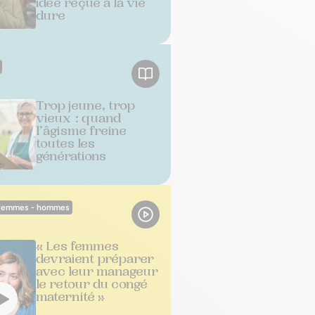
idée reçue à la vie
dure
Trop jeune, trop
vieux : quand
l’âgisme freine
toutes les
générations
 femmes - hommes
« Les femmes
devraient préparer
avec leur manageur
le retour du congé
maternité »