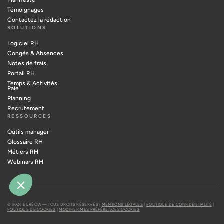
Témoignages
Contactez la rédaction
SOLUTIONS
Logiciel RH
Congés & Absences
Notes de frais
Portail RH
Temps & Activités
Paie
Planning
Recrutement
RESSOURCES
Outils manager
Glossaire RH
Métiers RH
Webinars RH
© 2026 EURÉCIA — TOUS DROITS RÉSERVÉS |
MENTIONS LÉGALES
|
POLITIQUE DE CONFIDENTIALITÉ
|
POLITIQUE DE COOKIES
|
MODIFIER MES PRÉFÉRENCES COOKIES