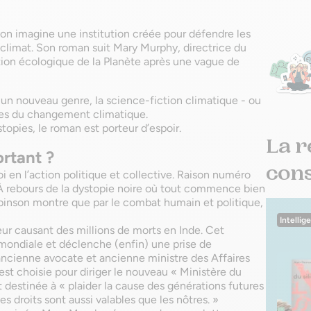
on imagine une institution créée pour défendre les
 climat. Son roman suit Mary Murphy, directrice du
sition écologique de la Planète après une vague de
s un nouveau genre, la science-fiction climatique - ou
nces du changement climatique.
opies, le roman est porteur d’espoir.
La r
ortant ?
conse
i en l’action politique et collective. Raison numéro
. À rebours de la dystopie noire où tout commence bien
obinson montre que par le combat humain et politique,
Intellig
eur causant des millions de morts en Inde. Cet
mondiale et déclenche (enfin) une prise de
ncienne avocate et ancienne ministre des Affaires
est choisie pour diriger le nouveau « Ministère du
 destinée à « plaider la cause des générations futures
s droits sont aussi valables que les nôtres. »