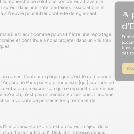
t la recherche de solutions concrètes à travers le
'auteur dans une note, certaines "associations et
A 
déjà à l'œuvre pour lutter contre le dérèglement
d'
r mais il est écrit comme pourrait l"être une reportage.
Euréci
poraine et contribue à nous projeter dans un vrai tour
accomp
iques.
transf
des so
Nou
t du roman. L’auteur explique que c’est le nom donné
l’Accord de Paris par « un journaliste [qui] crut bon de
u Futur », une expression qui se répandit comme une
 à Zurich, n’est pas un ministère classique : il incarne
bolise la volonté de penser le long terme et de
’Illinois aux États-Unis, est un auteur majeur de la
’un thèse sur Philip K. Dick, il s’intéresse depuis