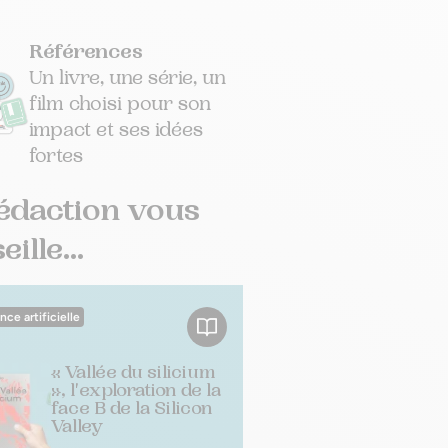
Références
Un livre, une série, un
film choisi pour son
impact et ses idées
fortes
édaction vous
ille...
ence artificielle
« Vallée du silicium
», l'exploration de la
face B de la Silicon
Valley