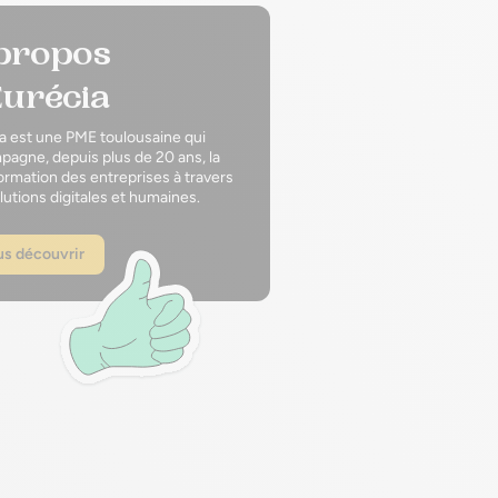
propos
Eurécia
a est une PME toulousaine qui
agne, depuis plus de 20 ans, la
ormation des entreprises à travers
lutions digitales et humaines.
s découvrir