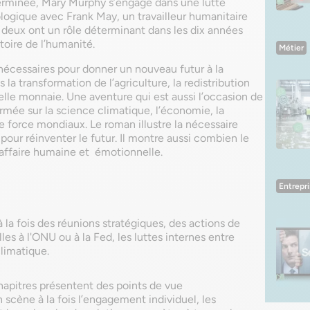
minée, Mary Murphy s’engage dans une lutte
cologique avec Frank May, un travailleur humanitaire
s deux ont un rôle déterminant dans les dix années
stoire de l’humanité.
Métier
 nécessaires pour donner un nouveau futur à la
la transformation de l’agriculture, la redistribution
elle monnaie. Une aventure qui est aussi l’occasion de
ormée sur la science climatique, l’économie, la
de force mondiaux. Le roman illustre la nécessaire
pour réinventer le futur. Il montre aussi combien le
affaire humaine et émotionnelle.
Entrepr
 la fois des réunions stratégiques, des actions de
les à l'ONU ou à la Fed, les luttes internes entre
limatique.
hapitres présentent des points de vue
cène à la fois l’engagement individuel, les