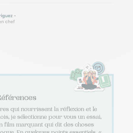
riguez
-
en chef
Références
s qui nourrissent la réflexion et le
is, je sélectionne pour vous un essai,
n film marquant qui dit des choses
que. En quelques points essentiels, «