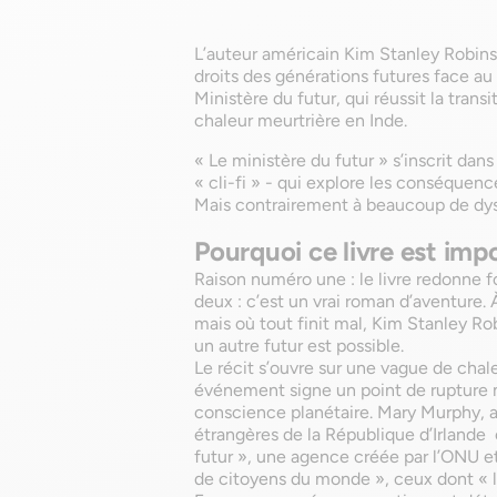
L’auteur américain Kim Stanley Robins
droits des générations futures face au
Ministère du futur, qui réussit la tran
chaleur meurtrière en Inde.
« Le ministère du futur » s’inscrit dan
« cli-fi » - qui explore les conséque
Mais contrairement à beaucoup de dyst
Pourquoi ce livre est imp
Raison numéro une : le livre redonne fo
deux : c’est un vrai roman d’aventure
mais où tout finit mal, Kim Stanley R
un autre futur est possible.
Le récit s’ouvre sur une vague de chal
événement signe un point de rupture 
conscience planétaire. Mary Murphy, a
étrangères de la République d’Irlande 
futur », une agence créée par l’ONU et
de citoyens du monde », ceux dont « le