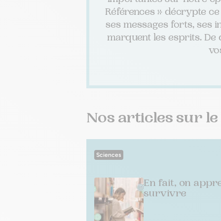
Références » décrypte ce 
ses messages forts, ses int
marquent les esprits. De q
vo
Nos articles sur l
Sciences
En fait, on app
survivre