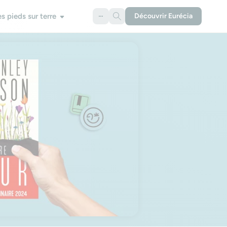
es pieds sur terre
Découvrir Eurécia