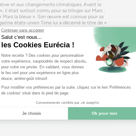
rnative et aux changements climatiques. Avant la
, il était surtout connu pour sa trilogie sur Mars :
t « Mars la bleue ». Son œuvre est connue pour sa
gazine états-unien Time lui a décerné le titre de «
 c’est non ?
gue par sa capacité à mettre en scène avec lucidité la
 notre époque : l’urgence climatique. Mais au lieu d’un
oisit de montrer qu’un basculement est possible.
n et porteur d’espoir.
SF Poche »
it de l’anglais US par Claude Mammier)
2020 (États-Unis)