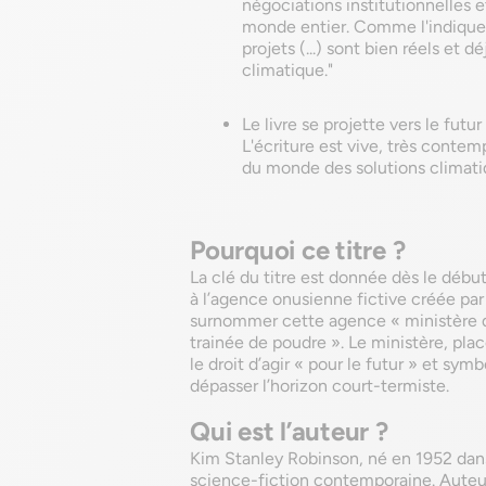
négociations institutionnelles e
monde entier. Comme l'indique l
projets (...) sont bien réels et 
climatique."
Le livre se projette vers le futu
L'écriture est vive, très contem
du monde des solutions climat
Pourquoi ce titre ?
La clé du titre est donnée dès le débu
à l’agence onusienne fictive créée par 
surnommer cette agence « ministère d
trainée de poudre ». Le ministère, placé
le droit d’agir « pour le futur » et sym
dépasser l’horizon court-termiste.
Qui est l’auteur ?
Kim Stanley Robinson, né en 1952 dans l
science-fiction contemporaine. Auteur d