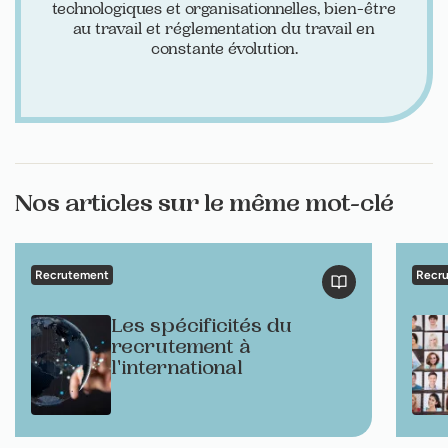
technologiques et organisationnelles, bien-être
au travail et réglementation du travail en
constante évolution.
Nos articles sur le même mot-clé
Recrutement
Recr
Les spécificités du
recrutement à
l'international