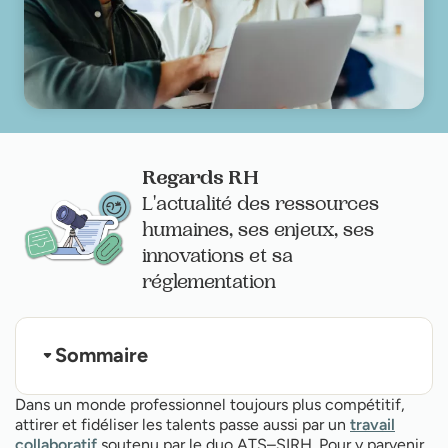
Regards RH
L'actualité des ressources
humaines, ses enjeux, ses
innovations et sa
réglementation
Sommaire
Recrutement, quels enjeux aujourd’hui ?
Dans un monde professionnel toujours plus compétitif,
L’ATS, l’outil pour une expérience candidat
attirer et fidéliser les talents passe aussi par un
travail
optimale...
collaboratif
soutenu par le duo ATS–SIRH. Pour y parvenir,
… et le SIRH pour accompagner le collaborateur