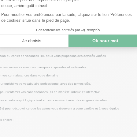
nnaitre votre profil d’expert ;
r pour être au top à la rentrée.
s pour passer de bonnes vacances
rsion du cahier de vacances RH, nous vous proposons des activités variées :
er vos vacances avec des musiques inspirantes et motivantes
er vos connaissances dans votre domaine
ur enrichir votre vocabulaire professionnel avec des termes clés.
pour renforcer vos connaissances RH de manière ludique et interactive
xercer votre esprit logique tout en vous amusant avec des énigmes visuelles
été
pour découvrir ce que les astres vous réservent à votre carrière et à votre équipe
és encore !