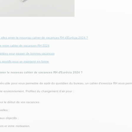
 allez aimer le nouveau cahier de vacances RH d'Eurécia 2024 ?
de votre cahier de vacances RH 2024
 variées pour passer de bonnes vacances
 sportifs pour se maintenir en forme
aimer le nouveau cahier de vacances RH d'Eurécia 2024 ?
rès utile pour vous permettre de sortir du quotidien du bureau, un cahier d’exercice RH vous per
re environnement. Profitez du changement d’air pour :
ur le début de vos vacances
elles ;
ux objectifs ;
ces et votre motivation.