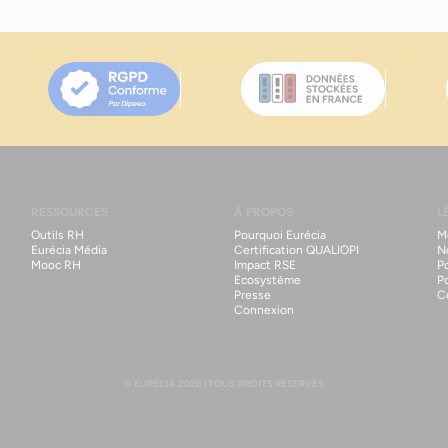
RESSOURCES
À PROPOS
L
Outils RH
Pourquoi Eurécia
M
Eurécia Média
Certification QUALIOPI
N
Mooc RH
Impact RSE
Po
Ecosystème
P
Presse
C
Connexion
© EURÉCIA 2026 | TOUS DROITS RÉSERVÉS