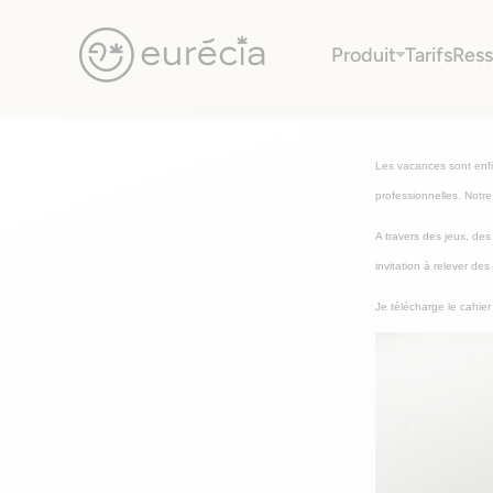
Cahier de vacances RH 2024
gratuit à
télécharger
Produit
Tarifs
Ress
Eurécia
MIS À JOUR L
Les vacances sont enfi
professionnelles. Notre
A travers des jeux, de
invitation à relever des
Je télécharge le cahie