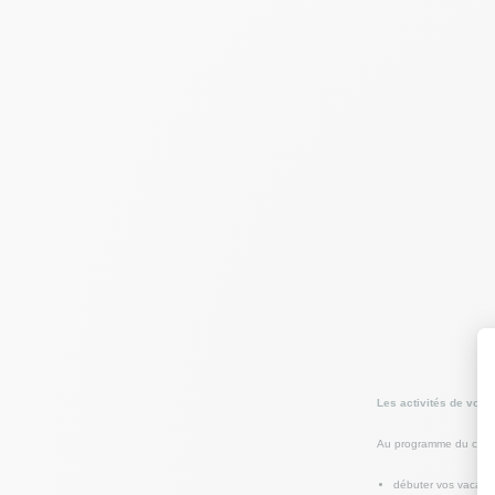
Les activités de votr
Au programme du cahier
débuter vos vacanc