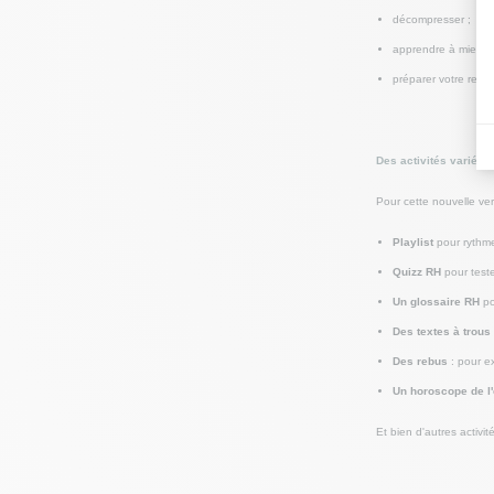
décompresser ;
apprendre à mieux co
préparer votre retou
Des activités variée
Pour cette nouvelle ve
Playlist
pour rythm
Quizz RH
pour test
Un glossaire RH
po
Des textes à trous
Des rebus
: pour e
Un horoscope de l'
Et bien d'autres activit