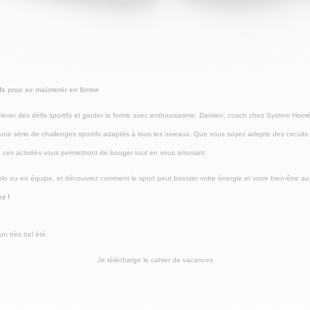
fs pour se maintenir en forme
 relever des défis sportifs et garder la forme avec enthousiasme. Damien, coach chez System Hom
une série de challenges sportifs adaptés à tous les niveaux. Que vous soyez adepte des circuits
 ces activités vous permettront de bouger tout en vous amusant.
olo ou en équipe, et découvrez comment le sport peut booster votre énergie et votre bien-être au
z !
n très bel été.
Je télécharge le cahier de vacances